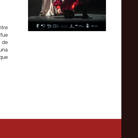
ntre
 fue
 de
 una
 que