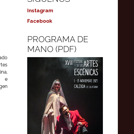
Instagram
Facebook
PROGRAMA DE
MANO (PDF)
dado
rtes
ina,
n e
igen