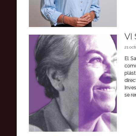
VI
21 oct
El S
como
plás
dire
Inves
se re