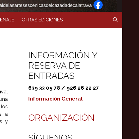
ENAJE
OTRAS EDICIONES
INFORMACIÓN Y
RESERVA DE
ENTRADAS
639 33 05 78 / 926 26 22 27
ival
Información General
 una
los
s a
ORGANIZACIÓN
es y
SÍGUENOS