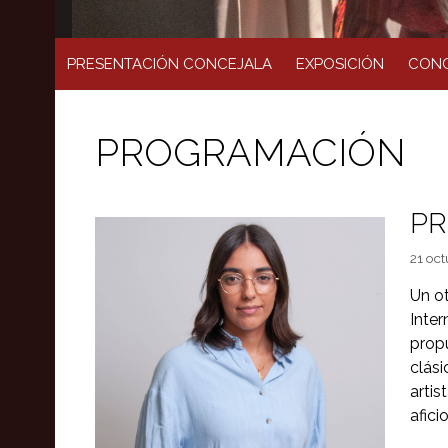
PRESENTACIÓN CONCEJALA
EXPOSICIÓN
CONC
PROGRAMACIÓN
PR
21 oct
Un ot
Inte
prop
clás
arti
afici