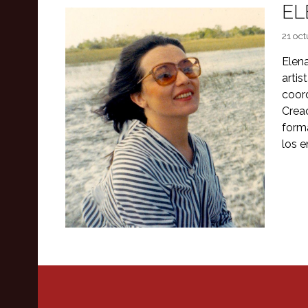
EL
21 oct
Elen
artis
coor
Creac
form
los e