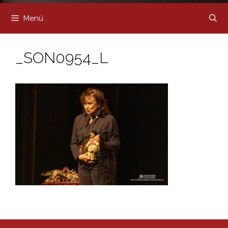
Menú
_SON0954_L