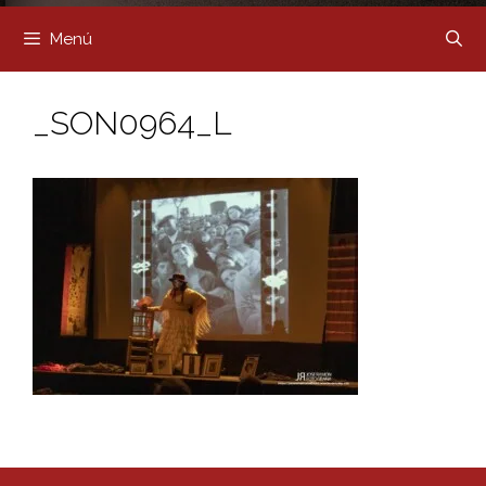
Menú
_SON0964_L