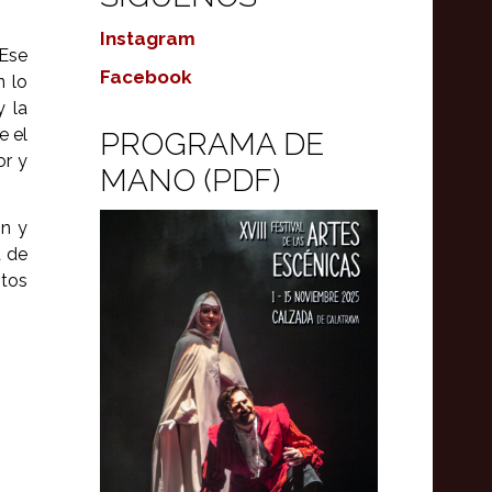
Instagram
 Ese
Facebook
n lo
y la
e el
PROGRAMA DE
or y
MANO (PDF)
ón y
a de
ntos