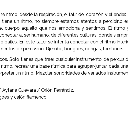
 ritmo, desde la respiración, el latir del corazón y el andar.
tiene un ritmo, no siempre estamos atentos a percibirlo e
el cuerpo aquello que nos emociona y sentimos. El ritmo 
onectar al ser humano, de diferentes culturas, donde siempr
 bailes. En este taller se intenta conectar con el ritmo interi
trumentos de percusión, Djembé, bongoes, congas, tambores.
icos. Sólo tienes que traer cualquier instrumento de percusi
itmo, recrear una base rítmica para agrupar-juntar, cada un
erpretar un ritmo. Mezclar sonoridades de variados instrume
/ Aytana Guevara / Orión Ferrándiz.
goes y cajón flamenco.