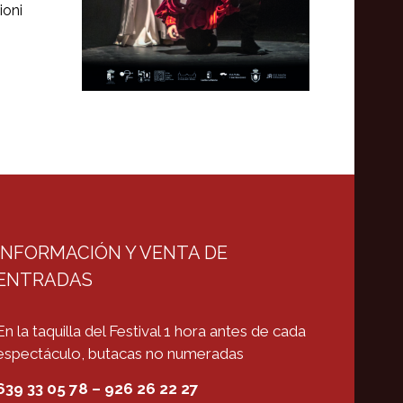
ioni
INFORMACIÓN Y VENTA DE
ENTRADAS
En la taquilla del Festival 1 hora antes de cada
espectáculo, butacas no numeradas
639 33 05 78 – 926 26 22 27