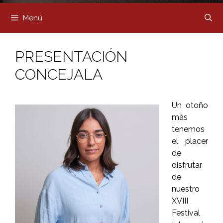
Menú
PRESENTACIÓN
CONCEJALA
Un otoño
más
tenemos
el placer
de
disfrutar
de
nuestro
XVIII
Festival