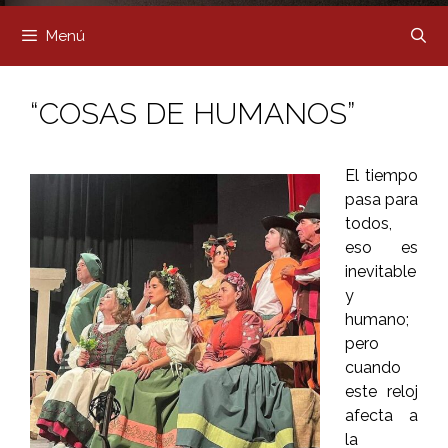
Menú
“COSAS DE HUMANOS”
El tiempo
pasa para
todos,
eso es
inevitable
y
humano;
pero
cuando
este reloj
afecta a
la