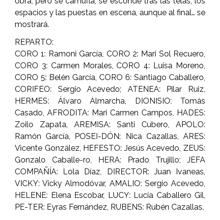
obra, pero se camufla, se esconde tras las telas, los
espacios y las puestas en escena, aunque al final… se
mostrará.
REPARTO:
CORO 1: Ramoni García, CORO 2: Mari Sol Recuero,
CORO 3: Carmen Morales, CORO 4: Luisa Moreno,
CORO 5: Belén García, CORO 6: Santiago Caballero,
CORIFEO: Sergio Acevedo; ATENEA: Pilar Ruiz,
HERMES: Álvaro Almarcha, DIONISIO: Tomás
Casado, AFRODITA: Mari Carmen Campos, HADES:
Zoilo Zapata, AREMISA: Santi Cubero, APOLO:
Ramón García, POSEI-DÓN: Nica Cazallas, ARES:
Vicente González, HEFESTO: Jesús Acevedo, ZEUS:
Gonzalo Caballe-ro, HERA: Prado Trujillo; JEFA
COMPAÑÍA: Lola Díaz, DIRECTOR: Juan Ivaneas,
VICKY: Vicky Almodóvar, AMALIO: Sergio Acevedo,
HELENE: Elena Escobar, LUCY: Lucía Caballero Gil,
PE-TER: Eyras Fernández, RUBENS: Rubén Cazallas.