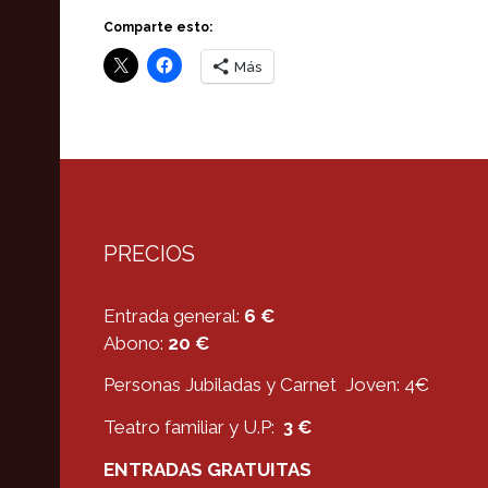
Comparte esto:
Más
PRECIOS
Entrada general:
6 €
Abono:
20 €
Personas Jubiladas y Carnet Joven: 4€
Teatro familiar y U.P:
3 €
ENTRADAS GRATUITAS