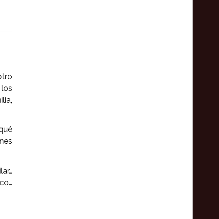
otro
 los
lia,
¿qué
nes
lar…
ico…