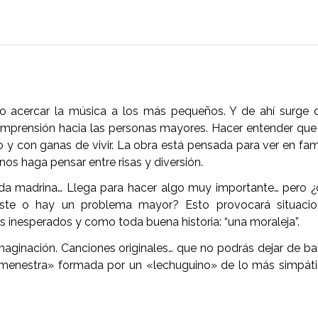
vo acercar la música a los más pequeños. Y de ahí surge 
omprensión hacia las personas mayores. Hacer entender que
y con ganas de vivir. La obra está pensada para ver en fami
s haga pensar entre risas y diversión.
ada madrina… Llega para hacer algo muy importante… pero 
piste o hay un problema mayor? Esto provocará situacio
inesperados y como toda buena historia: “una moraleja”.
maginación. Canciones originales… que no podrás dejar de bai
ta menestra» formada por un «lechuguino» de lo más simpát