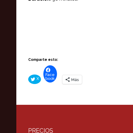
Comparte esto:
Face
X
book
Más
PRECIOS