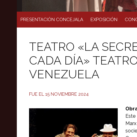
PRESENTACIÓN CONCEJALA
EXPOSICIÓN
CONC
TEATRO «LA SECR
CADA DÍA» TEATRO
VENEZUELA
FUE EL 15 NOVIEMBRE 2024
Obra
Este
Marx 
soci