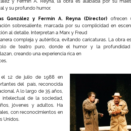
ález y Fermín A. Reyna, la obra es alabada por su maes
al y su profundo humor.
s González y Fermín A. Reyna (Director)
ofrecen 
ación sobresaliente, marcada por su complicidad en esce
ión al detalle. Interpretan a Marx y Freud
nera compleja y auténtica, evitando caricaturas. La obra e
plo de teatro puro, donde el humor y la profundidad
lazan, creando una experiencia rica en
ces.
el 12 de julio de 1988 en
rtantes del país, reconocida
acional. A lo largo de 35 años,
 intelectual de la sociedad,
ños, jóvenes y adultos. Ha
nales, con reconocimientos en
s Unidos.