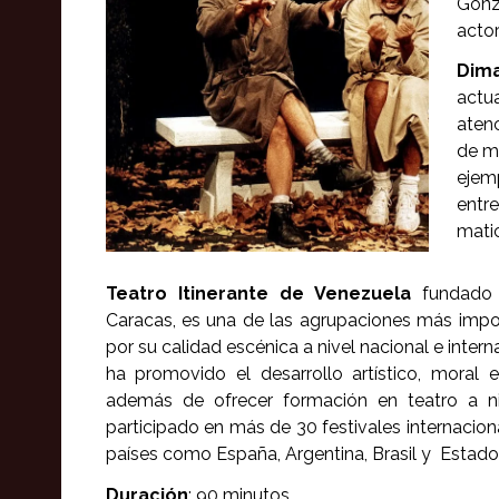
Gonz
actor
Dima
actu
atenc
de ma
ejem
entre
mati
Teatro Itinerante de Venezuela
fundado 
Caracas, es una de las agrupaciones más impo
por su calidad escénica a nivel nacional e intern
ha promovido el desarrollo artístico, moral e
además de ofrecer formación en teatro a ni
participado en más de 30 festivales internacio
países como España, Argentina, Brasil y Estado
Duración
: 90 minutos.