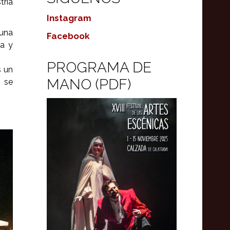
tría
Instagram
una
Facebook
na y
PROGRAMA DE
s un
MANO (PDF)
 se