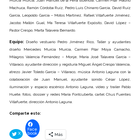
Murcia Murcia, Juan Manuel de la Pena Buendía, Carmen Pilar Madrid
Machuca, Ramón Córdoba Ruíz, Pedro Luis Chinarro García, David Ruíz
García, Leopoldo García – Motos Martínez, Rafael Villafuerte Jiménez,
Jacobo Mallón Gual, Ma Teresa Villafuerte Expósito, David López –
Pastor Crespo, Marta Talavera Bernardo.
Equipo:
Diseño vestuario Pedro Jiménez Rico, Taller y ayudantes
diseño Mercedes Murcia Murcia, Carmen Pilar Moya Camacho,
Milagros Valencia Fernández – Monje, María José Talavera García –
Villaraco, ayudante dirección y regiduría Miguel Ángel Crespo Valencia,
atrezo Javier Toledo García – Villaraco, música Antonio Laguna con la
colaboración de Juan Manuel, ayudante sonido César López,
iluminación y espacio escénico Antonio Laguna, vídeo y trailer Pablo
Huete, fotos, dossier y redes María Fontcuberta, cartel Chus Fuentes
Villafuerte, dirección Antonio Laguna.
Comparte esto:
Face
X
book
Más