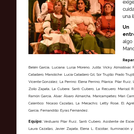
exig
cuida
una i
Un 
entr
algo
Manc
Repa
Belén García, Luciana: Luisa Moreno, Julita: Vicky Almodóvar, 
Caballero, Manoliche: Lucía Caballero Gil, Sor Trujillo: Prado Truji
Vicente González, La Perrino: Elena Perrino, Pilarica: Pilar Rui
Zoilo Zapata, La Cubera: Santi Cubero, La Recuero: Marisol R
Ramón García, Alvar: Álvaro Almarcha, Maricampetes: Mari Ca
Calentico: Nicasio Cazallas, La Mecachis: Letty Rose, El Ag
García, Fernandillo: Eyras Fernández.
Equipo:
Vestuario Pilar Ruiz, Santi Cubero, Asistente de Esc
Laura Cazallas, Javier Zapata, Elena L. Escobar, Iluminación 