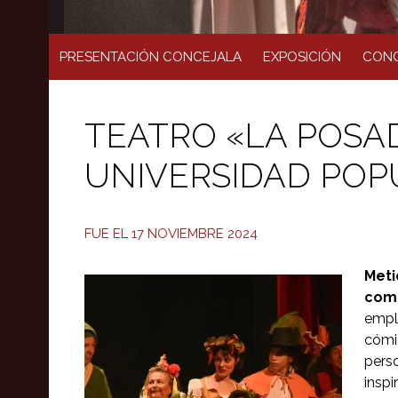
PRESENTACIÓN CONCEJALA
EXPOSICIÓN
CONC
TEATRO «LA POSA
UNIVERSIDAD POP
FUE EL 17 NOVIEMBRE 2024
Meti
comp
empl
cómi
pers
insp