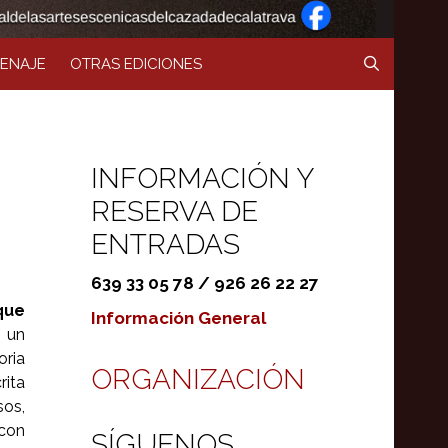
ENAJE
OTRAS EDICIONES
INFORMACIÓN Y
RESERVA DE
ENTRADAS
639 33 05 78 / 926 26 22 27
que
Información General
 un
ria
ORGANIZACIÓN
rita
sos,
 con
SÍGUENOS