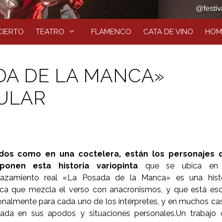
IERTO
TEATRO
FLAMENCO
CATA DE VINO
HOM
DA DE LA MANCA»
ULAR
dos como en una coctelera, están los personajes 
onen esta historia variopinta
que se ubica en
azamiento real «La Posada de la Manca» es una histo
ca que mezcla el verso con anacronismos, y que está esc
onalmente para cada uno de los intérpretes, y en muchos ca
irada en sus apodos y situaciones personales.Un trabajo