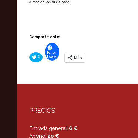
dirección Javier Calzado.
Comparte esto:
Face
X
book
Más
PRECIOS
Entrada general:
6 €
Abono:
20 €