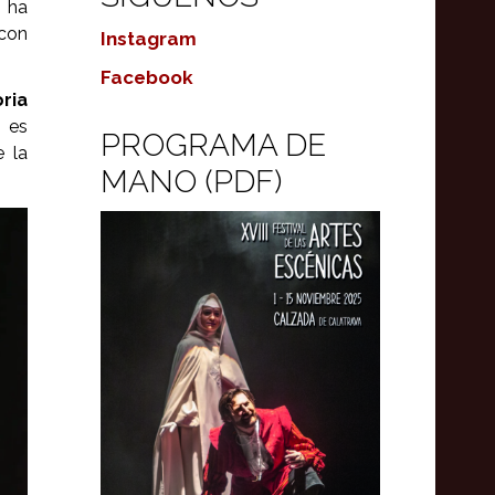
e ha
 con
Instagram
Facebook
ria
l es
PROGRAMA DE
e la
MANO (PDF)