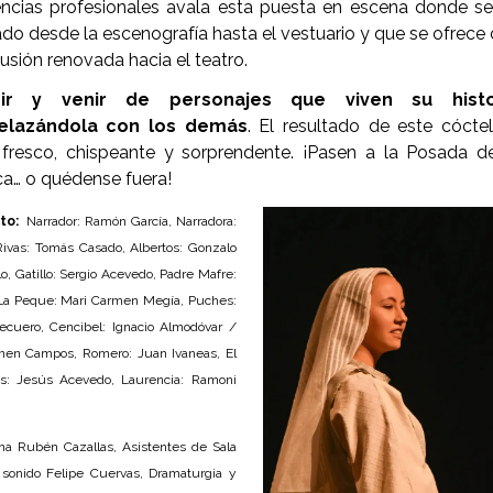
encias profesionales avala esta puesta en escena donde s
do desde la escenografía hasta el vestuario y que se ofrece
lusión renovada hacia el teatro.
ir y venir de personajes que viven su histo
elazándola con los demás
. El resultado de este cócte
 fresco, chispeante y sorprendente. ¡Pasen a la Posada d
a… o quédense fuera!
rto:
Narrador: Ramón García, Narradora:
Rivas: Tomás Casado, Albertos: Gonzalo
llo, Gatillo: Sergio Acevedo, Padre Mafre:
z, La Peque: Mari Carmen Megía, Puches:
ecuero, Cencibel: Ignacio Almodóvar /
rmen Campos, Romero: Juan Ivaneas, El
rés: Jesús Acevedo, Laurencia: Ramoni
ena Rubén Cazallas, Asistentes de Sala
y sonido Felipe Cuervas, Dramaturgia y