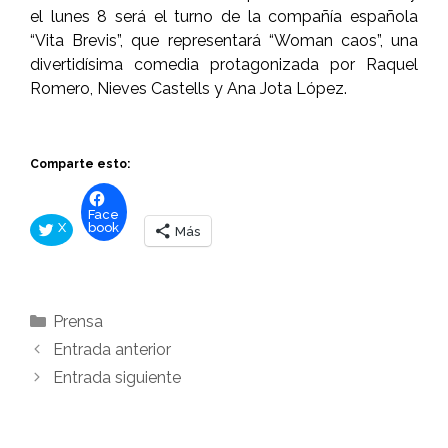
el lunes 8 será el turno de la compañía española
“Vita Brevis”, que representará “Woman caos”, una
divertidísima comedia protagonizada por Raquel
Romero, Nieves Castells y Ana Jota López.
Comparte esto:
Face
X
book
Más
Categorías
Prensa
Entrada anterior
Entrada siguiente