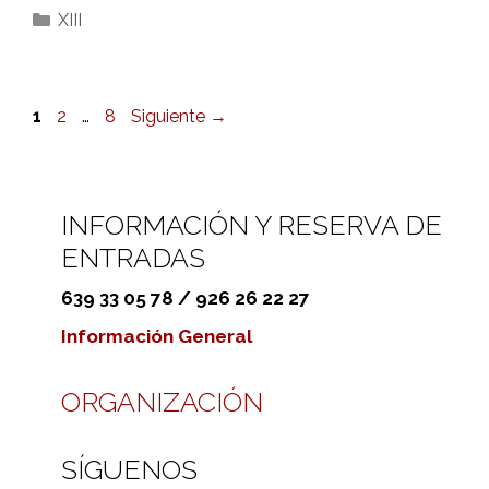
Categorías
XIII
Página
Página
Página
1
2
…
8
Siguiente
→
INFORMACIÓN Y RESERVA DE
ENTRADAS
639 33 05 78 / 926 26 22 27
Información General
ORGANIZACIÓN
SÍGUENOS