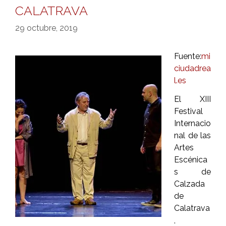
CALATRAVA
29 octubre, 2019
Fuente:
mi
ciudadrea
l.es
El XIII
Festival
Internacio
nal de las
Artes
Escénica
s de
Calzada
de
Calatrava
,