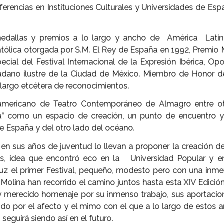
nferencias en Instituciones Culturales y Universidades de Esp
medallas y premios a lo largo y ancho de América Latin
atólica otorgada por S.M. El Rey de España en 1992, Premio
ial del Festival Internacional de la Expresión Ibérica, Opo
dadano ilustre de la Ciudad de México. Miembro de Honor d
 largo etcétera de reconocimientos.
roamericano de Teatro Contemporáneo de Almagro entre ot
ta” como un espacio de creación, un punto de encuentro 
de España y del otro lado del océano.
en sus años de juventud lo llevan a proponer la creación d
as, idea que encontró eco en la Universidad Popular y e
a luz el primer Festival, pequeño, modesto pero con una inm
Molina han recorrido el camino juntos hasta esta XIV Edició
 y merecido homenaje por su inmenso trabajo, sus aportacio
odo por el afecto y el mimo con el que a lo largo de estos 
seguirá siendo así en el futuro.