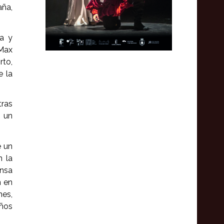
aña,
a y
 Max
rto,
e la
ras
y un
e un
n la
ensa
n en
nes,
años