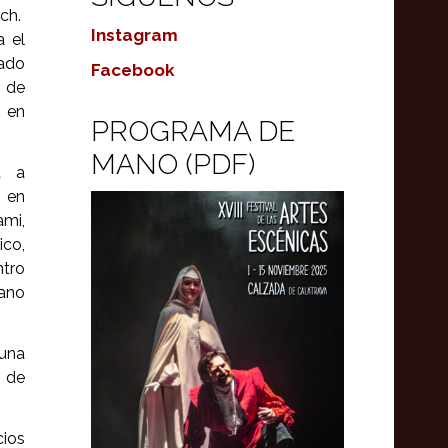
ach.
Instagram
a el
rado
Facebook
 de
 en
PROGRAMA DE
MANO (PDF)
a a
 en
ami,
ico,
ntro
cano
 una
y de
cios