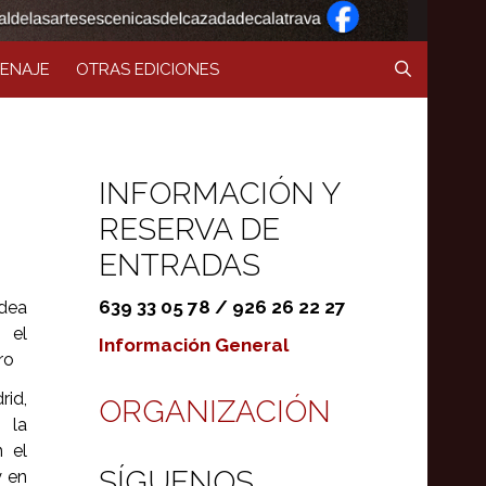
ENAJE
OTRAS EDICIONES
INFORMACIÓN Y
RESERVA DE
ENTRADAS
639 33 05 78 / 926 26 22 27
ldea
 el
Información General
ro
rid,
ORGANIZACIÓN
 la
 el
SÍGUENOS
y en