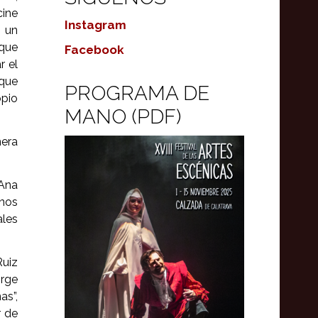
cine
Instagram
e un
 que
Facebook
r el
 que
PROGRAMA DE
opio
MANO (PDF)
mera
 Ana
unos
ales
Ruiz
orge
as”,
r de