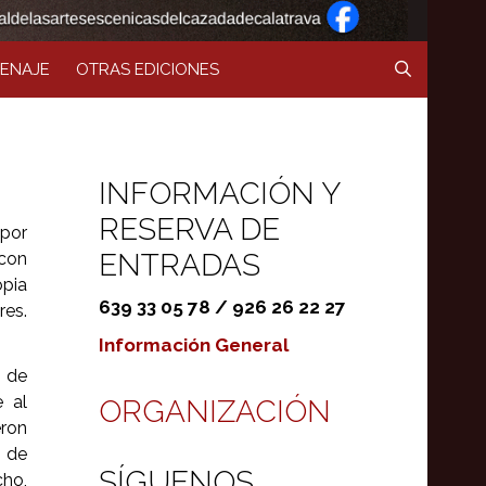
ENAJE
OTRAS EDICIONES
INFORMACIÓN Y
RESERVA DE
 por
ENTRADAS
con
opia
639 33 05 78 / 926 26 22 27
res.
Información General
6 de
 al
ORGANIZACIÓN
eron
r de
SÍGUENOS
cho,