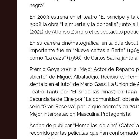
negro”.
En 2003 estrena en el teatro “El príncipe y l
2008 la obra “La muerte y la doncella”, junto a
(2021) de Alfonso Zurro o el espectáculo poético
En su carrera cinematográfica, en la que debu
importante fue en “Nueve cartas a Berta” (1965)
como “La caza” (1966), de Carlos Saura, junto a
Premio Goya 2001 al Mejor Actor de Reparto por
abierto”, de Miguel Albaladejo. Recibió el Pre
sienta bien el luto”, de Mario Gass. La Unión de
Teatro 1996 por “El sí de las niñas”, en 199
Secundaria de Cine por “La comunidad”, obtenie
serie “Gran Reserva”, por la que además en 201
Mejor Interpretación Masculina Protagonista.
Acaba de publicar “Memorias de cine” (Cátedra)
recorrido por las películas que han conformado 