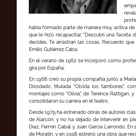
empe
revel
profe
había formado parte de manera muy activa de l
que le hizo recapacitar. “Descubrí una faceta 
decides. Te arrastran las cosas. Recuerdo que 
Emilio Gutiérrez Caba.
En el verano de 1962 se incorporó como profesio
gira por España.
En 1968 creó su propia compañía junto a María
Diosdado, titulada “Olvida los tambores”, c
montajes como “Olivia”, de Terence Rattigan, y 
consolidaron su carrera en el teatro.
Desde 1979 ha estrenado obras de autores clási
de Alarcón, y no ha dejado de intervenir en 
Díaz, Fermín Cabal y Juan García Larrondo. En 1
de Moratín, y en 1998 estrenó una obra que rec