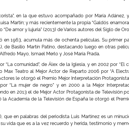
a corista”, en la que estuvo acompañado por María Adánez, 
 Luisa Martín; y más recientemente la propia “Galdós enamor
 “De amor y lujuria” (2013) de Varios autores del Siglo de Oro
tó en 1963, acumula más de ochenta películas. Su primer p
, de Basilio Martín Patino, destacando luego en otras pelíc
 Alfredo Mayo, Ismael Merlo y José María Prada.
 “La comunidad”, de Álex de la Iglesia, y en 2002 por “El c
mio Max Teatro al Mejor Actor de Reparto 2006 por “A Electr
 Actores le otorgó el Premio Mejor Interpretación Protagonist
9 por “La mujer de negro” y en 2000 a la Mejor Interpreta
ndo en 2013 el de Mejor Actor Protagonista de Televisión po
0 la Academia de la Televisión de España le otorgó el Premi
, que en palabras del periodista Luis Martínez es un minuc
su vida que es a la vez recuerdo y herida, testimonio y mem