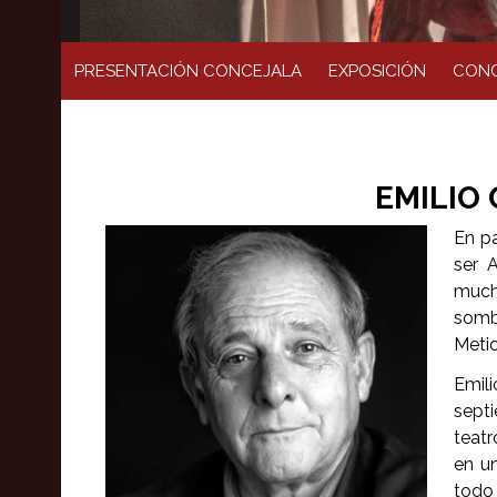
PRESENTACIÓN CONCEJALA
EXPOSICIÓN
CONC
EMILIO
En pa
ser 
muchí
sombr
Metic
Emili
sept
teatr
en u
todo 