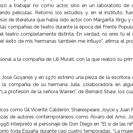
zó a trabajar no como actor, sino en un laboratorio de 
ando películas. Retomó los estudios y, en el instituto, fu
sor de literatura que había sido actor con Margarita Xirgu y
as compañías de teatro durante la época del Frente Popula
del teatro completamente distinta: En verdad, no eres tú el
el éxito de mis hermanas también me influyó”, afirma el pr
nal a la compañía de Lilí Murati, con la que realizó su pri
 José Goyanes y en 1970 estrenó una pieza de la escritora
on la compañía de su hermana Julia, colaboradora en alg
“La profesión de la señora Warren”, de Bernard Shaw, los cu
cos como Gil Vicente, Calderón, Shakespeare, Joyce y Juan 
piezas de autores contemporáneos como Álvaro del Amo, J
996 interpretó el personaje de Don Diego en “El sí de las niñ
orrió toda España durante casi cuatro temporadas, “La muje