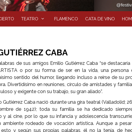
IERTO
TEATRO
FLAMENCO
CATA DE VINO
HOM
 GUTIÉRREZ CABA
labras de sus amigos Emilio Gutiérrez Caba “se destacaría
ARTISTA o por su forma de ser en la vida, una persona 
simo sentido del humor, llegando incluso a reírse de su pr
a. Divertidísimo en reuniones, círculo de amistades y familia
uloso y exigente con su trabajo, su gran aliado”.
o Gutiérrez Caba nació durante una gira teatral (Valladolid; 2
iembre de 1942); toda su familia se ha dedicado siempre
o y al cine, por lo que su infancia y adolescencia transcurri
n ambiente rodeado de vocación artística. Aunque a pesa
esto y según sus propias palabras, él no la tenía, de he