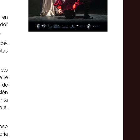
y en
ado”
.
apel
ulas
ielo
a le
a de
ción
r la
o al
ioso
oria