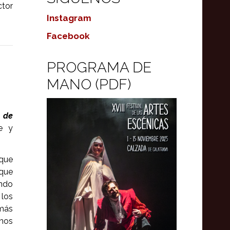
ctor
Instagram
Facebook
PROGRAMA DE
MANO (PDF)
 de
e y
que
que
ando
 los
más
nos