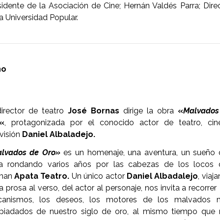
sidente de la Asociación de Cine; Hernán Valdés Parra; Dire
a Universidad Popular.
no
director de teatro
José Bornas
dirige la obra
«
Malvados
«
, protagonizada por el conocido actor de teatro, cin
evisión
Daniel Albaladejo.
lvados de Oro»
es un homenaje, una aventura, un sueño 
va rondando varios años por las cabezas de los locos 
man
Apata Teatro.
Un único actor
Daniel Albadalejo
, viaj
a prosa al verso, del actor al personaje, nos invita a recorrer
anismos, los deseos, los motores de los malvados 
piadados de nuestro siglo de oro, al mismo tiempo que 