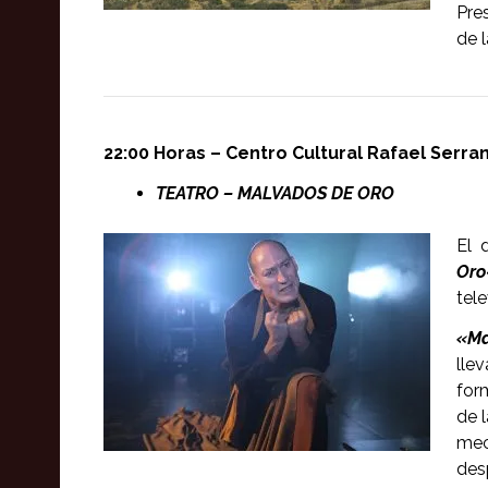
Pre
de l
22:00 Horas – Centro Cultural Rafael Serra
TEATRO – MALVADOS DE ORO
El 
Oro
tel
«Ma
lle
for
de l
mec
des