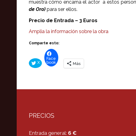
muestra cómo encarna el actor a estos personaj
de Oro)
para ser ellos.
Precio de Entrada – 3 Euros
Amplia la información sobre la obra
Comparte esto:
Face
X
book
Más
PRECIOS
Entrada general:
6 €