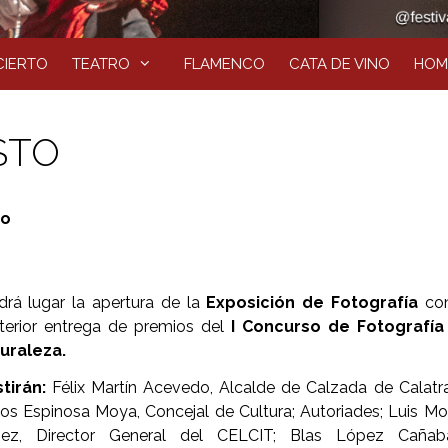
IERTO
TEATRO
FLAMENCO
CATA DE VINO
HOM
STO
no
drá lugar la apertura de la
Exposición de Fotografía
con
terior entrega de premios del
I Concurso de Fotografía
uraleza.
stirán:
Félix Martín Acevedo, Alcalde de Calzada de Calatr
los Espinosa Moya, Concejal de Cultura; Autoriades; Luis Mo
ez, Director General del CELCIT; Blas López Cañaba