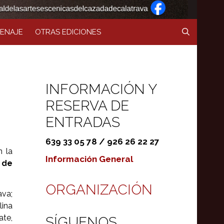
ENAJE
OTRAS EDICIONES
INFORMACIÓN Y
RESERVA DE
ENTRADAS
639 33 05 78 / 926 26 22 27
 la
Información General
 de
ORGANIZACIÓN
ava;
lina
te,
SÍGUENOS