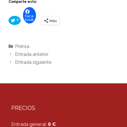
Comparte esto:
Face
X
book
Más
Categorías
Prensa
Entrada anterior
Entrada siguiente
PRECIOS
Entrada general:
6 €