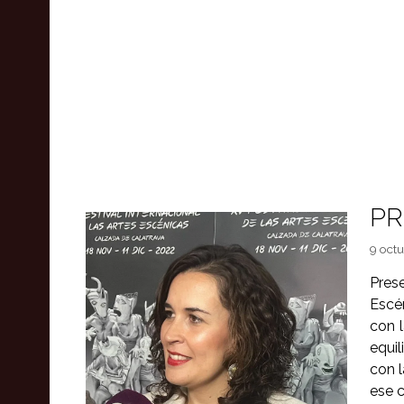
PR
9 octu
Pres
Escé
con 
equil
con l
ese c