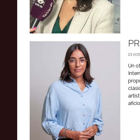
PR
21 oct
Un ot
Inte
prop
clás
arti
afici