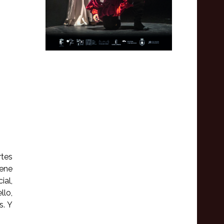
rtes
iene
ial,
llo,
s. Y