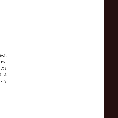
ival
 una
los
s a
es y