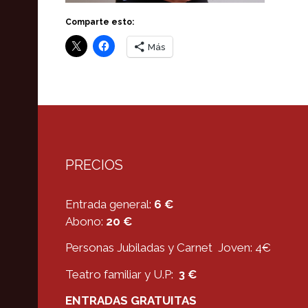
Comparte esto:
Más
PRECIOS
Entrada general:
6 €
Abono:
20 €
Personas Jubiladas y Carnet Joven: 4€
Teatro familiar y U.P:
3 €
ENTRADAS GRATUITAS